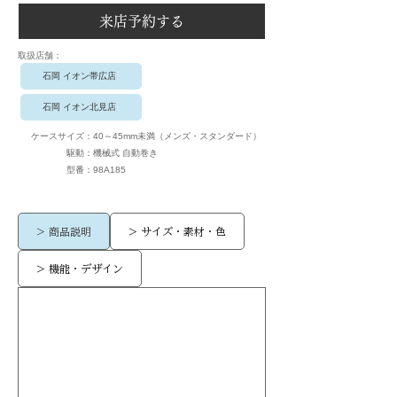
来店予約する
​取扱店舗：
石岡 イオン帯広店
石岡 イオン北見店
ケースサイズ：
40～45mm未満（メンズ・スタンダード）
駆動：
機械式 自動巻き
​型番：
98A185
> 商品説明
> サイズ・素材・色
> 機能・デザイン