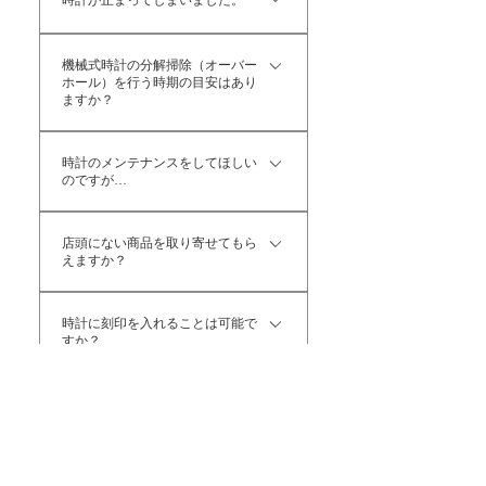
時計が止まってしまいました。
上（税別）の場合、石岡保証として5
年間の保証をお付けしております。
時計の機械の仕組みによって対応が変
保証内容は各メーカー保証に準じま
機械式時計の分解掃除（オーバー
わります ◯電池式 店頭にて電池交換
す。 ※たとえ故意でなくとも外部か
ホール）を行う時期の目安はあり
を承っております。電池交換にかかる
ますか？
らの衝撃や過度な負荷がかかったご使
時間は約15〜20分程度です。 ～電池
用状況が見られた場合、保証外とさせ
はい、3～5年に一度点検をおすすめし
交換の価格について～ 国産ムーブメ
ていただくことがございます。ご了承
時計のメンテナンスをしてほしい
ております。 また電池式、ソーラー
ント ⇒ 2,000円（税込） 舶来ムー
のですが…
ください。
電池式、電波ソーラー式時計の場合も
ブメント ⇒ 3,000円（税込） 電池
電池が1年以内に交換になってしまっ
はい、よろこんで承ります。 弊社で
が２個以上の場合は一個毎に＋1,000
店頭にない商品を取り寄せてもら
たり、時間がずれる場合も必要になり
ご購入いただいた商品につきましては
円（税込） 電池交換後、時計が動か
えますか？
ます。 分解掃除は、商品をお持ちに
時計取扱店にて「クリーニング、コマ
ない場合は使用状況や経年劣化による
なり時計取扱店へご依頼ください。そ
調整（サイズ合わせ）、時刻合わせ」
はい、弊社取扱ブランドであれば可能
不良の可能性がございますので、修理
時計に刻印を入れることは可能で
の場でおおよそのお見積りをご提示致
を無料で承っております。ご予約も不
です。 ブランド取扱店舗へご来店、
のご案内をさせていただきます。時計
すか？
します。
要ですので、お気軽にご来店・お声が
またはお電話ください。 取扱店がわ
によって修理の内容が異なりますので
けください。
からない場合は、本店（tel.0155-24-
スタッフまでお尋ねください。 ◯ソ
はい、可能です。 永年勤続、退職、
0936）へお問い合わせください。 限
ーラー電波時計 店頭での修理が出来
ご結婚などの記念にいかがでしょう
​その他ご不明な点がございましたらお問い合わ
定数量の商品（限定品）はご予約品を
ません。お預かりさせて頂き、メーカ
か。 店頭にてお見積りいたしますの
せください。
除き、ご用意できかねる場合がござい
ー修理部へ発送致します。その後、見
で、お気軽にご相談ください。 ※モ