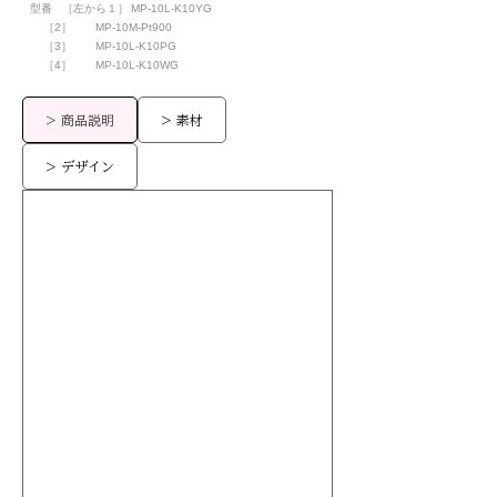
型番
［左から１］
MP-10L-K10YG
［2］
MP-10M-Pt900
［3］
MP-10L-K10PG
［4］
MP-10L-K10WG
> 商品説明
> 素材
> デザイン