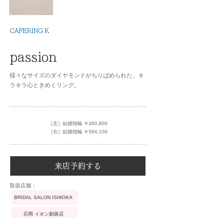
CAFERING K
passion
様々なサイズのダイヤモンドがちりばめられた、キ
ラキラ心ときめくリング。
［左］結婚指輪 ￥360,800
［右］結婚指輪 ￥584,100
来店予約する
​取扱店舗：
BRIDAL SALON ISHIOKA
石岡 イオン釧路店