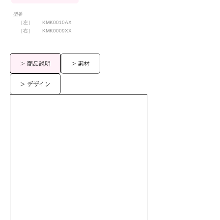
型番
［左］
KMK0010AX
［右］
KMK0009XX
> 商品説明
> 素材
> デザイン