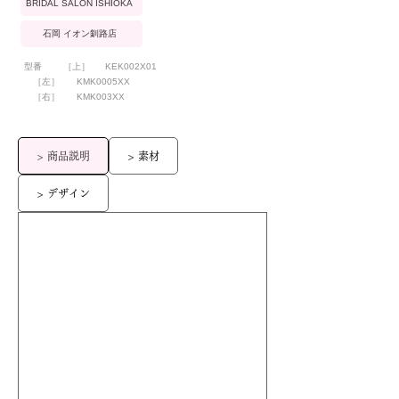
BRIDAL SALON ISHIOKA
石岡 イオン釧路店
型番
［上］
KEK002X01
［左］
KMK0005XX
［右］
KMK003XX
> 商品説明
> 素材
> デザイン