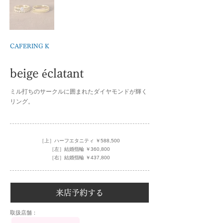
CAFERING K
beige éclatant
ミル打ちのサークルに囲まれたダイヤモンドが輝く
リング。
［上］ハーフエタニティ ￥588,500
［左］結婚指輪 ￥360,800
［右］結婚指輪 ￥437,800
来店予約する
​取扱店舗：