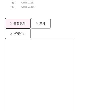
［左］
CWB-015L
［右］
CWB-015M
> 商品説明
> 素材
> デザイン