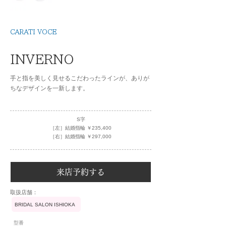
CARATI VOCE
INVERNO
手と指を美しく見せるこだわったラインが、ありが
ちなデザインを一新します。
S字
［左］結婚指輪 ￥235,400
［右］結婚指輪 ￥297,000
来店予約する
​取扱店舗：
BRIDAL SALON ISHIOKA
型番