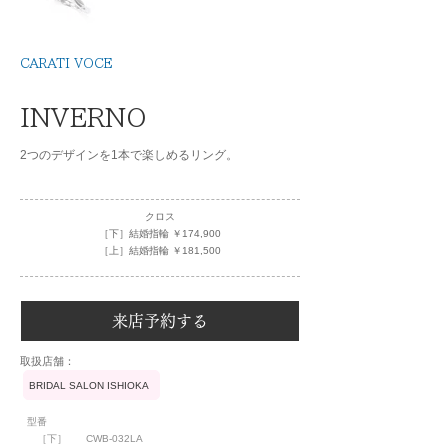
CARATI VOCE
INVERNO
2つのデザインを1本で楽しめるリング。
クロス
［下］結婚指輪 ￥174,900
［上］結婚指輪 ￥181,500
来店予約する
​取扱店舗：
BRIDAL SALON ISHIOKA
型番
［下］
CWB-032LA