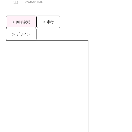
［上］
CWB-032MA
> 商品説明
> 素材
> デザイン