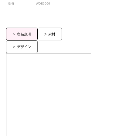
型番
WDE6666
> 商品説明
> 素材
> デザイン