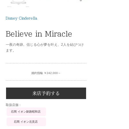
Disney Cinderella
Believe in Miracle
一夜の奇跡。信じる心が夢を叶え、2人を結びつけ
ます。
婚約指輪 ￥242,000～
来店予約する
​取扱店舗：
石岡 イオン釧路昭和店
石岡 イオン北見店