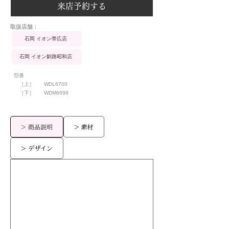
来店予約する
​取扱店舗：
石岡 イオン帯広店
石岡 イオン釧路昭和店
型番
［上］
WDL6700
［下］
WDM6698
> 商品説明
> 素材
> デザイン