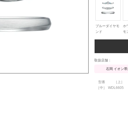
ブルーダイヤモ
ホ
ンド
モ
​取扱店舗：
石岡 イオン帯
型番
［上］
［中］
WDL6605