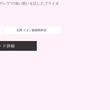
ンデレラ”の強い想いを託したブライダ
石岡 イオン釧路昭和店
ンド詳細