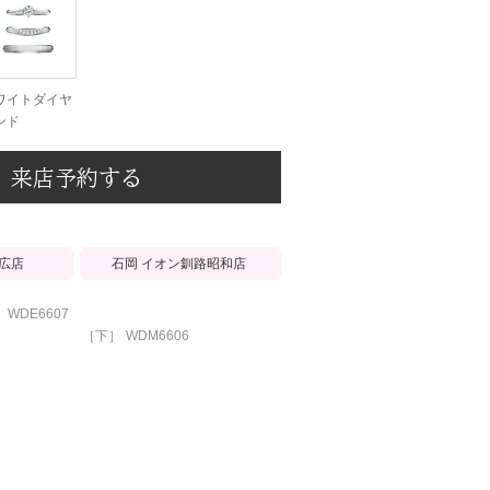
ワイトダイヤ
ンド
来店予約する
広店
石岡 イオン釧路昭和店
WDE6607
［下］
WDM6606