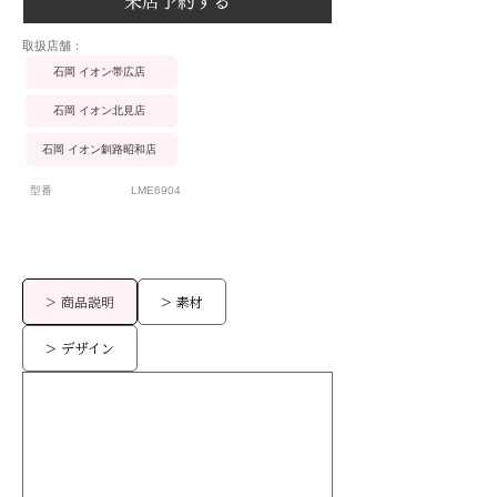
来店予約する
​取扱店舗：
石岡 イオン帯広店
石岡 イオン北見店
石岡 イオン釧路昭和店
型番
LME6904
> 商品説明
> 素材
> デザイン