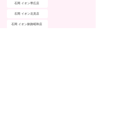
石岡 イオン帯広店
石岡 イオン北見店
石岡 イオン釧路昭和店
ブランド詳細