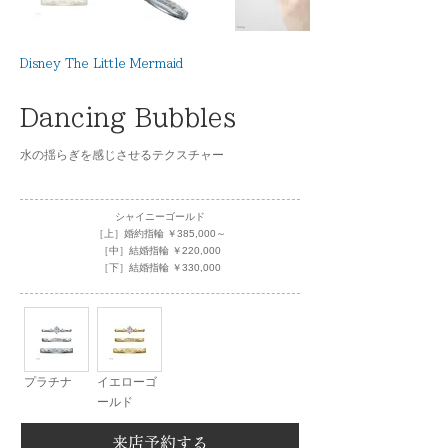
Disney The Little Mermaid
Dancing Bubbles
水の揺らぎを感じさせるテクスチャー
シャイニーゴールド
［上］婚約指輪 ￥385,000～
［中］結婚指輪 ￥220,000
［下］結婚指輪 ￥330,000
プラチナ
イエローゴ
ールド
来店予約する