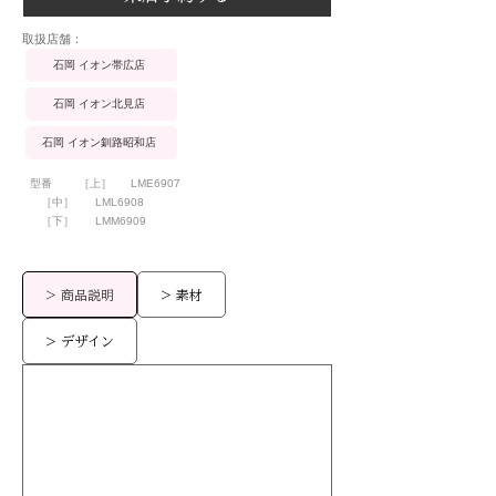
​取扱店舗：
石岡 イオン帯広店
石岡 イオン北見店
石岡 イオン釧路昭和店
型番
［上］
LME6907
［中］
LML6908
［下］
LMM6909
> 商品説明
> 素材
> デザイン