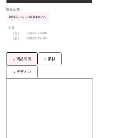
​取扱店舗：
BRIDAL SALON ISHIOKA
型番
［左］
500-51-71-402
［右］
500-51-71-404
> 商品説明
> 素材
> デザイン