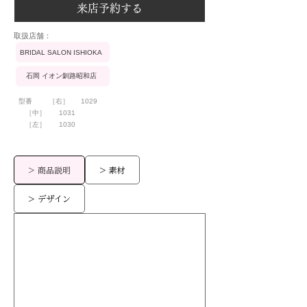
来店予約する
​取扱店舗：
BRIDAL SALON ISHIOKA
石岡 イオン釧路昭和店
型番
［右］
1029
［中］
1031
［左］
1030
> 商品説明
> 素材
> デザイン