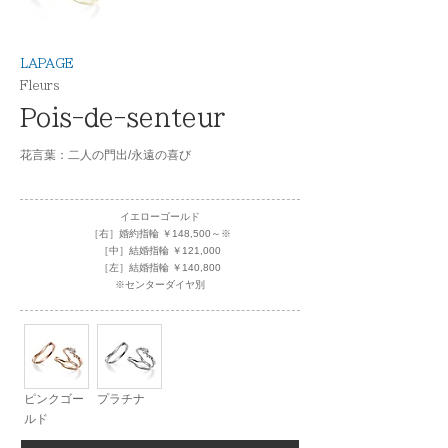
LAPAGE
Fleurs
Pois-de-senteur
花言葉：二人の門出/永遠の喜び
イエローゴールド
［右］婚約指輪 ￥148,500～※
［中］結婚指輪 ￥121,000
［左］結婚指輪 ￥140,800
※センターダイヤ別
ピンクゴー
プラチナ
ルド