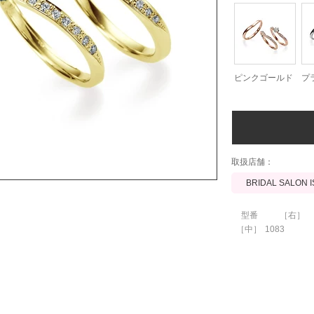
ピンクゴールド
プ
​取扱店舗：
BRIDAL SALON 
型番
［右］
［中］
1083