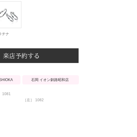
ラチナ
来店予約する
石岡 イオン釧路昭和店
ISHIOKA
1081
［左］
1082