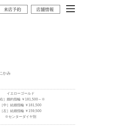
来店予約
店舗情報
にかみ
イエローゴールド
右］婚約指輪 ￥181,500～※
［中］結婚指輪 ￥181,500
［左］結婚指輪 ￥159,500
※センターダイヤ別