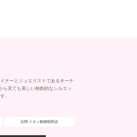
ザイナーとジュエリストであるオーナ
こから見ても美しい独創的なシルエッ
です。
石岡 イオン釧路昭和店