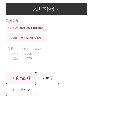
来店予約する
​取扱店舗：
BRIDAL SALON ISHIOKA
石岡 イオン釧路昭和店
型番
［右］
1097
［中］
1098
［左］
1099
> 商品説明
> 素材
> デザイン