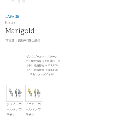
LAPAGE
Fleurs
Marigold
花言葉：信頼/可憐な愛情
ピンクゴールド／プラチナ
［右］婚約指輪 ￥195,800～※
［中］結婚指輪 ￥173,800
［左］結婚指輪 ￥204,600
※センターダイヤ別
ホワイトゴ
イエローゴ
ールド／プ
ールド／プ
ラチナ
ラチナ