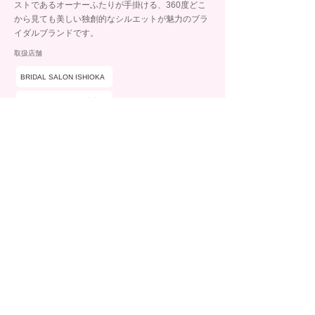
ストであるオーナーふたりが手掛ける、360度どこ
から見ても美しい独創的なシルエットが魅力のブラ
イダルブランドです。
取扱店舗
BRIDAL SALON ISHIOKA
石岡 イオン釧路昭和店
ブランド詳細