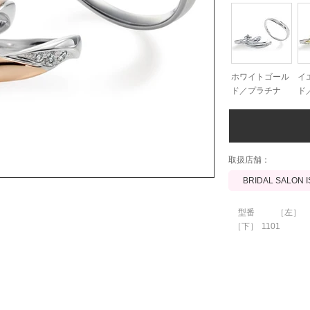
ホワイトゴール
イ
ド／プラチナ
ド
​取扱店舗：
BRIDAL SALON 
型番
［左］
［下］
1101