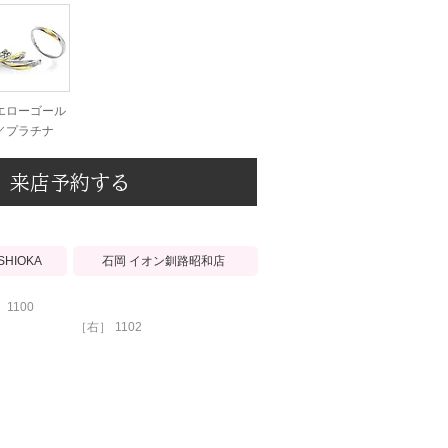
エローゴール
／プラチナ
来店予約する
石岡 イオン釧路昭和店
ISHIOKA
1100
［右］
1102