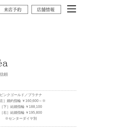
来店予約
店舗情報
́a
/信頼
ピンクゴールド／プラチナ
左］婚約指輪 ￥160,600～※
［下］結婚指輪 ￥188,100
［右］結婚指輪 ￥195,800
※センターダイヤ別