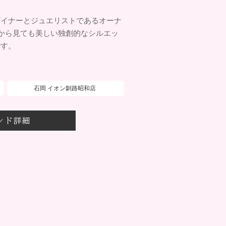
ザイナーとジュエリストであるオーナ
こから見ても美しい独創的なシルエッ
です。
石岡 イオン釧路昭和店
ンド詳細