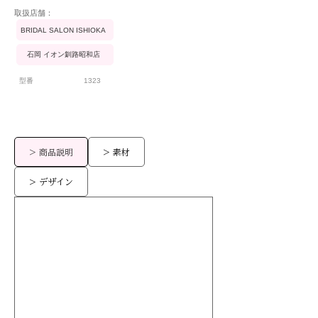
​取扱店舗：
BRIDAL SALON ISHIOKA
石岡 イオン釧路昭和店
型番
1323
> 商品説明
> 素材
> デザイン