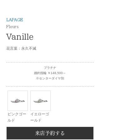
LAPAGE
Fleurs
Vanille
花言葉：永久不滅
プラチナ
婚約指輪 ￥148,500～
※センターダイヤ別
ピンクゴー
イエローゴ
ルド
ールド
来店予約する