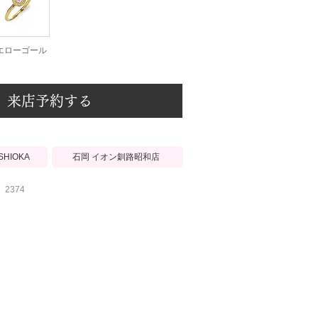
エローゴール
来店予約する
石岡 イオン釧路昭和店
ISHIOKA
2374