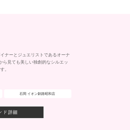
ザイナーとジュエリストであるオーナ
こから見ても美しい独創的なシルエッ
です。
石岡 イオン釧路昭和店
ンド詳細