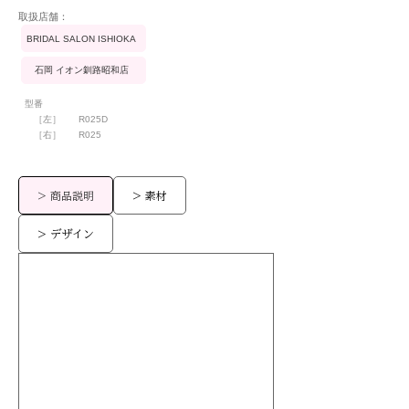
​取扱店舗：
BRIDAL SALON ISHIOKA
石岡 イオン釧路昭和店
型番
［左］
R025D
［右］
R025
> 商品説明
> 素材
> デザイン