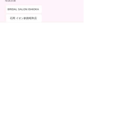
取扱店舗
BRIDAL SALON ISHIOKA
石岡 イオン釧路昭和店
ブランド詳細
​価格・デザイン・取扱店舗から探せる