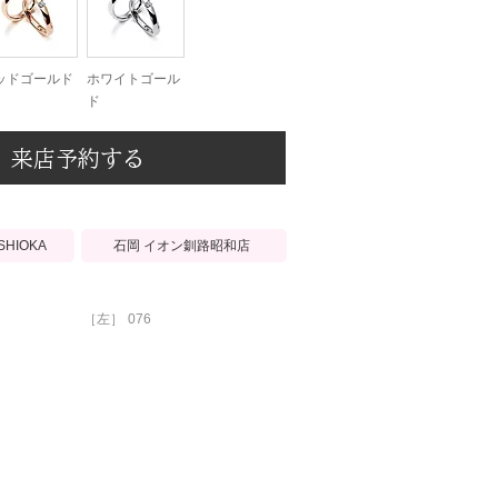
ッドゴールド
ホワイトゴール
ド
来店予約する
石岡 イオン釧路昭和店
ISHIOKA
［左］
076