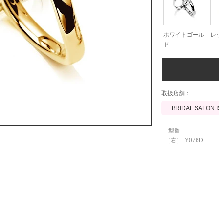
ホワイトゴール
レ
ド
​取扱店舗：
BRIDAL SALON 
型番
［右］
Y076D