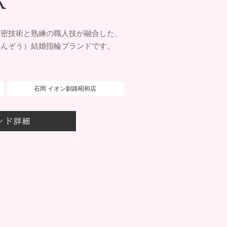
精密技術と熟練の職人技が融合した、
たんぞう）結婚指輪ブランドです。
石岡 イオン釧路昭和店
ンド詳細