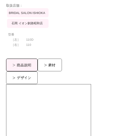
​取扱店舗：
BRIDAL SALON ISHIOKA
石岡 イオン釧路昭和店
型番
［左］
110D
［右］
110
> 商品説明
> 素材
> デザイン