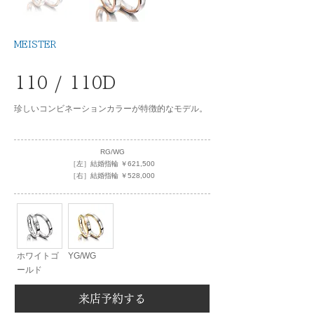
MEISTER
110 / 110D
珍しいコンビネーションカラーが特徴的なモデル。
RG/WG
［左］結婚指輪 ￥621,500
［右］結婚指輪 ￥528,000
ホワイトゴ
YG/WG
ールド
来店予約する