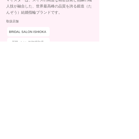
マイスターは、スイスの高度な精密技術と熟練の職
人技が融合した、世界最高峰の品質を誇る鍛造（た
んぞう）結婚指輪ブランドです。
取扱店舗
BRIDAL SALON ISHIOKA
石岡 イオン釧路昭和店
ブランド詳細