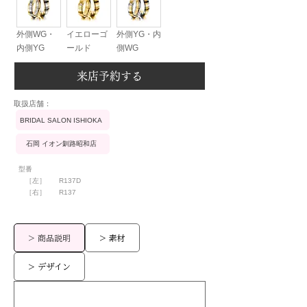
外側WG・
イエローゴ
外側YG・内
内側YG
ールド
側WG
来店予約する
​取扱店舗：
BRIDAL SALON ISHIOKA
石岡 イオン釧路昭和店
型番
［左］
R137D
［右］
R137
> 商品説明
> 素材
> デザイン