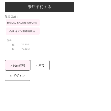
来店予約する
​取扱店舗：
BRIDAL SALON ISHIOKA
石岡 イオン釧路昭和店
型番
［左］
Y321G
［右］
Y321M
> 商品説明
> 素材
> デザイン