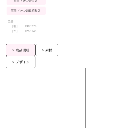
石岡 イオン帯広店
石岡 イオン釧路昭和店
型番
［右］
1308776
［左］
1255145
> 商品説明
> 素材
> デザイン