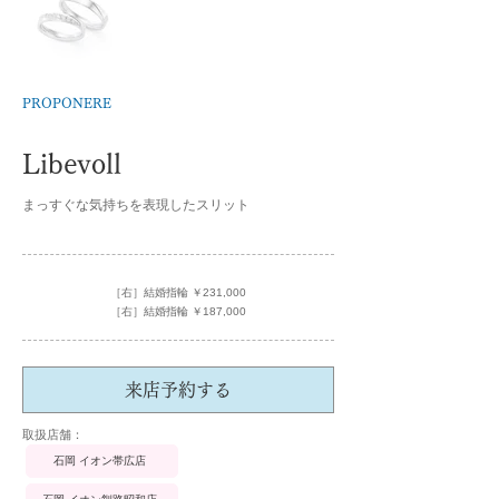
PROPONERE
Libevoll
まっすぐな気持ちを表現したスリット
［右］結婚指輪 ￥231,000
［右］結婚指輪 ￥187,000
来店予約する
​取扱店舗：
石岡 イオン帯広店