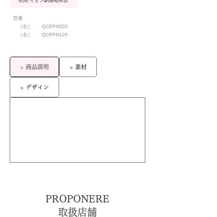
石岡 イオン釧路昭和店
型番
［右］
QCPPN205
［右］
QCPPN105
> 商品説明
> 素材
> デザイン
PROPONERE
取扱店舗