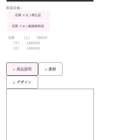
​取扱店舗：
石岡 イオン帯広店
石岡 イオン釧路昭和店
型番
［上］
SBE20
［下］
LB00020
［中］
LB00021
> 商品説明
> 素材
> デザイン