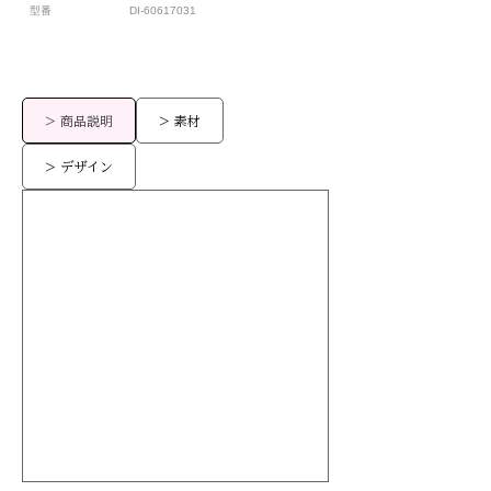
型番
DI-60617031
> 商品説明
> 素材
> デザイン