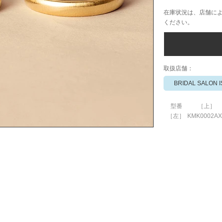
在庫状況は、店舗に
ください。
​取扱店舗：
BRIDAL SALON 
型番
［上］
［左］
KMK0002AX