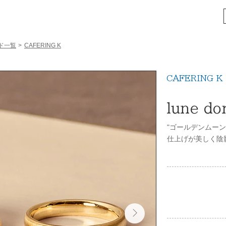
ド一覧
>
CAFERING K
CAFERING K
lune do
"ゴールデンムー
仕上げが美しく陰