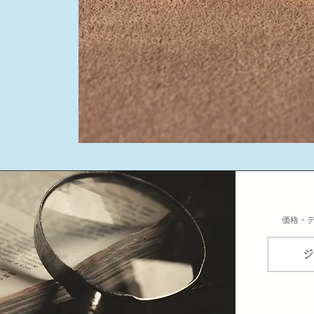
​価格・
ジ