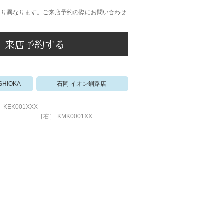
より異なります。ご来店予約の際にお問い合わせ
来店予約する
石岡 イオン釧路店
ISHIOKA
KEK001XXX
［右］
KMK0001XX