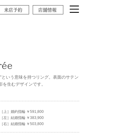
来店予約
店舗情報
rée
ン"という意味を持つリング。表面のサテン
影を生むデザインです。
［上］婚約指輪 ￥591,800
［左］結婚指輪 ￥383,900
［右］結婚指輪 ￥503,800