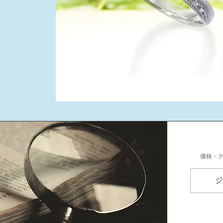
​価格・
ジ