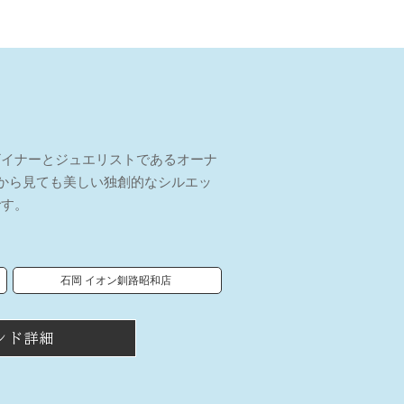
ザイナーとジュエリストであるオーナ
こから見ても美しい独創的なシルエッ
です。
石岡 イオン釧路昭和店
ンド詳細