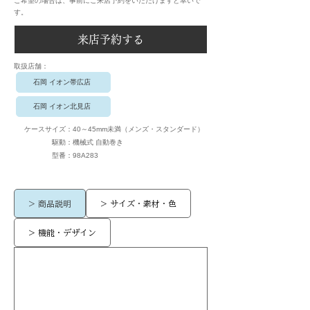
ご希望の場合は、事前にご来店予約をいただけますと幸いで
す。
来店予約する
​取扱店舗：
石岡 イオン帯広店
石岡 イオン北見店
ケースサイズ：
40～45mm未満（メンズ・スタンダード）
駆動：
機械式 自動巻き
​型番：
98A283
> 商品説明
> サイズ・素材・色
> 機能・デザイン