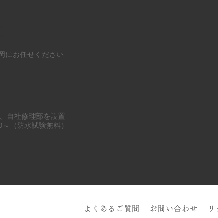
と
岡にお任せください
、自社修理部を設置
000～（防水試験無料）
よくあるご質問
お問い合わせ
リ