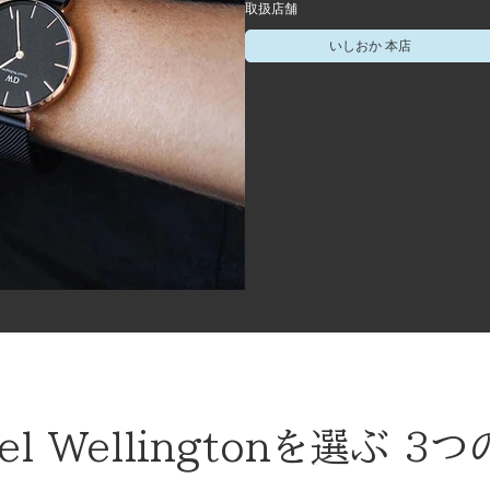
取扱店舗
いしおか 本店
iel Wellingtonを選ぶ 3