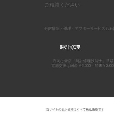
ご相談ください
時計のお困りご
分解掃除・修理・アフターサービスも石
時計修理
石岡は全店「時計修理技能士」常駐
電池交換は国産￥2,000～舶来￥3,
​当サイトの表示価格はすべて税込価格です