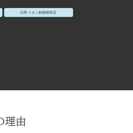
石岡 イオン釧路昭和店
つの理由