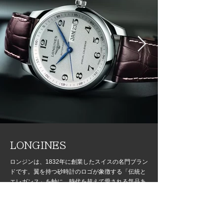
LONGINES
ロンジンは、1832年に創業したスイスの名門ブラン
ドです。翼を持つ砂時計のロゴが象徴する「伝統と
エレガンス」を軸に、時代を超えて愛される気品あ
る時計を提案します。
取扱店舗
いしおか 本店