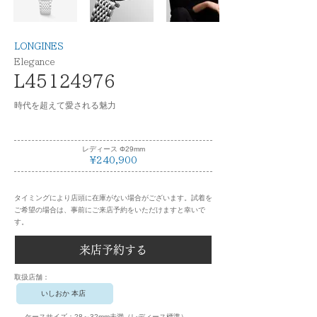
LONGINES
Elegance
L45124976
時代を超えて愛される魅力
レディース Φ29mm
¥240,900
タイミングにより店頭に在庫がない場合がございます。試着を
ご希望の場合は、事前にご来店予約をいただけますと幸いで
す。
来店予約する
​取扱店舗：
いしおか 本店
ケースサイズ：
28～32mm未満（レディース標準）