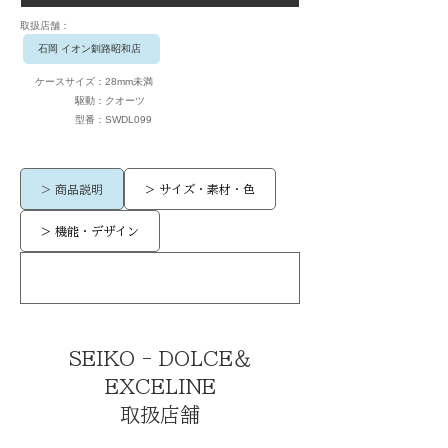
​取扱店舗：
石岡 イオン釧路昭和店
ケースサイズ：
28mm未満
駆動：
クオーツ
​型番：
SWDL099
> 商品説明
> サイズ・素材・色
> 機能・デザイン
SEIKO - DOLCE＆
EXCELINE
取扱店舗