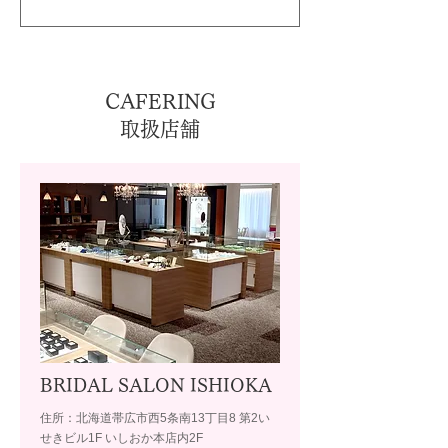
CAFERING
取扱店舗
BRIDAL SALON ISHIOKA
住所：北海道帯広市西5条南13丁目8 第2い
せきビル1F いしおか本店内2F