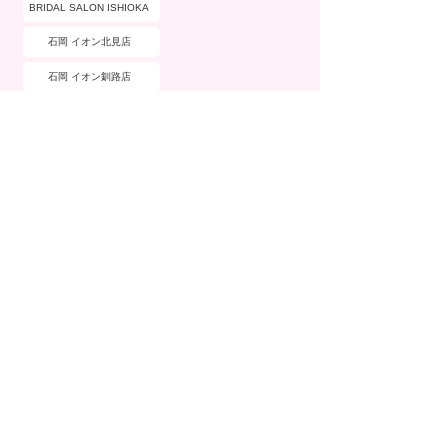
BRIDAL SALON ISHIOKA
石岡 イオン北見店
石岡 イオン釧路店
ブランド詳細