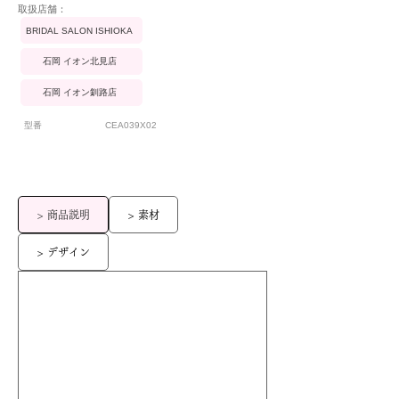
​取扱店舗：
BRIDAL SALON ISHIOKA
石岡 イオン北見店
石岡 イオン釧路店
型番
CEA039X02
> 商品説明
> 素材
> デザイン