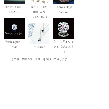
TAMAYURA
KASHIKEY
Thanks Days
PEARL
BROWN
Platinum
DIAMOND
Wish Upon A
さくらダイヤモ
Star
ISHIOKA
ンド（ジュエリ
ー）
その他、多数のジュエリーを取扱っております
時計・宝石 石岡 イオン釧路店
住所：北海道釧路郡釧路町桂木1丁目1-7 イオン釧路
店1F
電話番号：0154-38-5636
営業時間：10:00～20:00