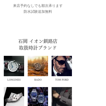
来店予約なしでも順次承ります
防水試験追加無料
石岡 イオン釧路店
取扱時計ブランド
LONGINES
RADO
TOM FORD