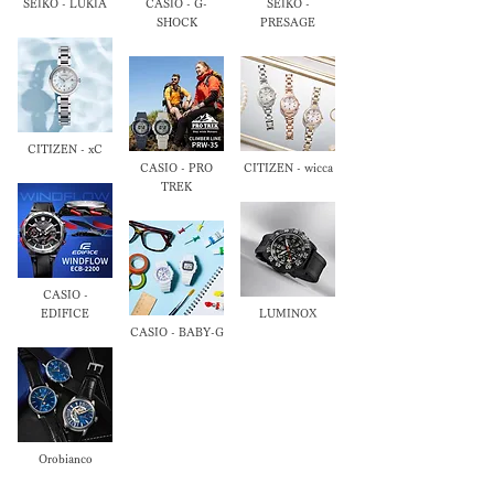
SEIKO - LUKIA
CASIO - G-
SEIKO -
SHOCK
PRESAGE
CITIZEN - xC
CASIO - PRO
CITIZEN - wicca
TREK
CASIO -
EDIFICE
LUMINOX
CASIO - BABY-G
Orobianco