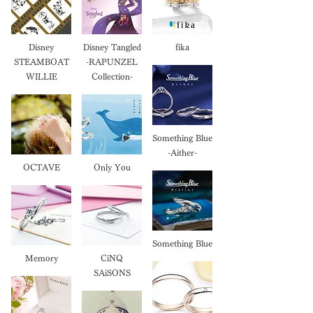
Disney
Disney Tangled
fika
STEAMBOAT
-RAPUNZEL
WILLIE
Collection-
Something Blue
-Aither-
OCTAVE
Only You
Something Blue
Memory
CiNQ
SAiSONS