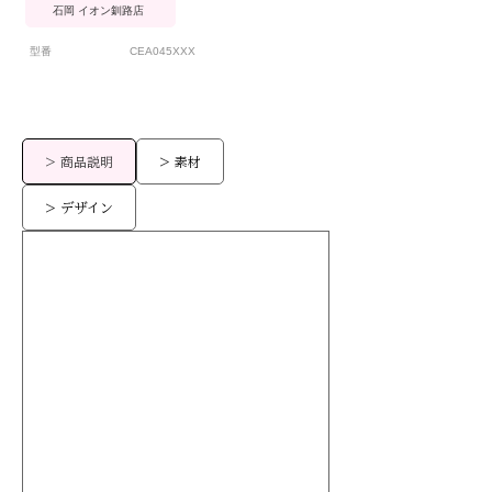
石岡 イオン釧路店
型番
CEA045XXX
> 商品説明
> 素材
> デザイン