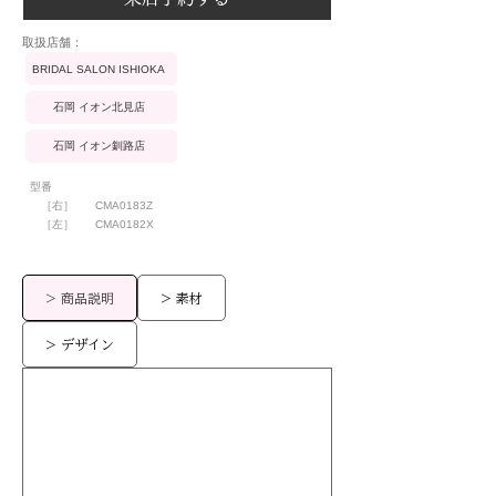
​取扱店舗：
BRIDAL SALON ISHIOKA
石岡 イオン北見店
石岡 イオン釧路店
型番
［右］
CMA0183Z
［左］
CMA0182X
> 商品説明
> 素材
> デザイン