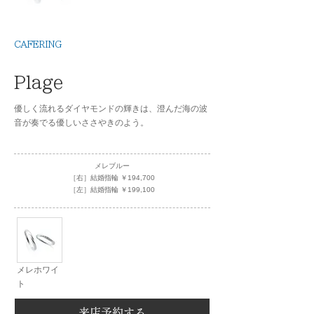
CAFERING
Plage
優しく流れるダイヤモンドの輝きは、澄んだ海の波
音が奏でる優しいささやきのよう。
メレブルー
［右］結婚指輪 ￥194,700
［左］結婚指輪 ￥199,100
メレホワイ
ト
来店予約する