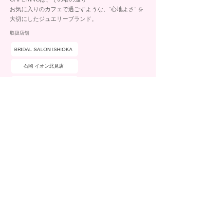
お気に入りのカフェで過ごすような、“心地よさ” を
大切にしたジュエリーブランド。
取扱店舗
BRIDAL SALON ISHIOKA
石岡 イオン北見店
石岡 イオン釧路店
ブランド詳細