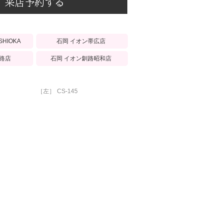
来店予約する
石岡 イオン帯広店
ISHIOKA
路店
石岡 イオン釧路昭和店
［左］
CS-145