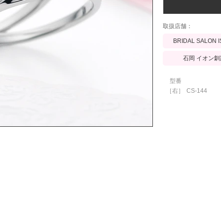
​取扱店舗：
BRIDAL SALON 
石岡 イオン釧
型番
［右］
CS-144