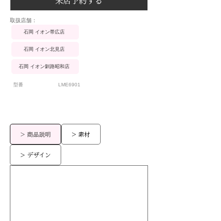
来店予約する
​取扱店舗：
石岡 イオン帯広店
石岡 イオン北見店
石岡 イオン釧路昭和店
型番
LME6901
> 商品説明
> 素材
> デザイン