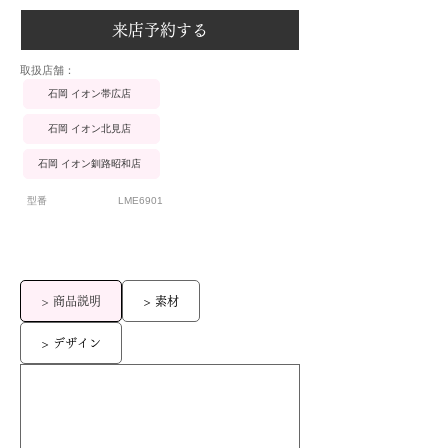
来店予約する
​取扱店舗：
石岡 イオン帯広店
石岡 イオン北見店
石岡 イオン釧路昭和店
型番
LME6901
> 商品説明
> 素材
> デザイン