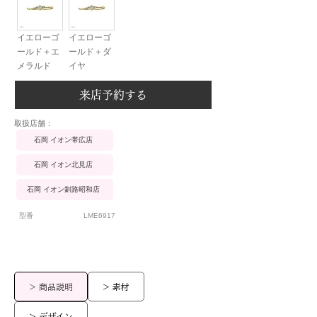
イエローゴ
イエローゴ
ールド＋エ
ールド＋ダ
メラルド
イヤ
来店予約する
​取扱店舗：
石岡 イオン帯広店
石岡 イオン北見店
石岡 イオン釧路昭和店
型番
LME6917
> 商品説明
> 素材
> デザイン