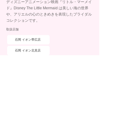
ディズニーアニメーション映画『リトル・マーメイ
ド』Disney The Little Mermaid は美しい海の世界
や、アリエルの心のときめきを表現したブライダル
コレクションです。
取扱店舗
石岡 イオン帯広店
石岡 イオン北見店
石岡 イオン釧路昭和店
ブランド詳細