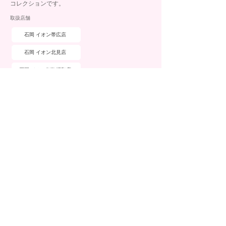
コレクションです。
取扱店舗
石岡 イオン帯広店
石岡 イオン北見店
石岡 イオン釧路昭和店
ブランド詳細