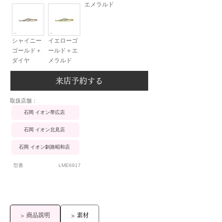
エメラルド
シャイニー
イエローゴ
ゴールド＋
ールド＋エ
ダイヤ
メラルド
来店予約する
​取扱店舗：
石岡 イオン帯広店
石岡 イオン北見店
石岡 イオン釧路昭和店
型番
LME6917
> 商品説明
> 素材