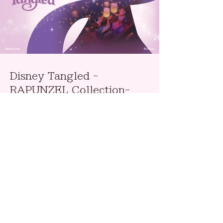
Disney Tangled -
RAPUNZEL Collection-
ディズニー タングルド〈ラプンツェル・コレクショ
ン〉は、ディズニーアニメーション映画
『Tangled』。（邦題：『塔の上のラプンツェ
ル』）作品の世界観を彩り豊かに表現したブライダ
ルリングコレクション。
取扱店舗
石岡 イオン帯広店
石岡 イオン釧路店
ブランド詳細