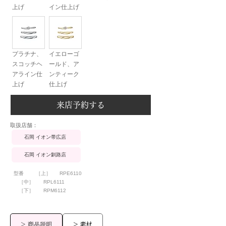
上げ
イン仕上げ
プラチナ、
イエローゴ
スコッチヘ
ールド、ア
アライン仕
ンティーク
上げ
仕上げ
来店予約する
​取扱店舗：
石岡 イオン帯広店
石岡 イオン釧路店
型番
［上］
RPE6110
［中］
RPL6111
［下］
RPM6112
> 商品説明
> 素材