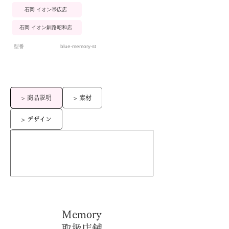
石岡 イオン帯広店
石岡 イオン釧路昭和店
型番
blue-memory-st
> 商品説明
> 素材
> デザイン
Memory
取扱店舗