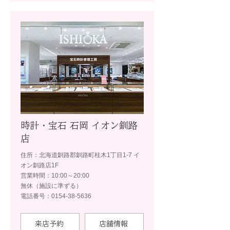
時計・宝石 石岡 イオン釧路
店
住所：北海道釧路郡釧路町桂木1丁目1-7 イ
オン釧路店1F
営業時間：10:00～20:00
無休（施設に準ずる）
電話番号：0154-38-5636
来店予約
店舗情報