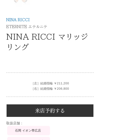
NINA RICCI
ETERNITE エテルニテ
NINA RICCI マリッジ
リング
［左］結婚指輪 ￥211,200
［右］結婚指輪 ￥206,800
来店予約する
​取扱店舗：
石岡 イオン帯広店