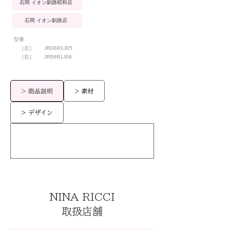
石岡 イオン釧路昭和店
石岡 イオン釧路店
型番
［左］
JRD6R1J05
［右］
JR06R1J06
> 商品説明
> 素材
> デザイン
NINA RICCI
取扱店舗