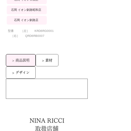
石岡 イオン釧路昭和店
石岡 イオン釧路店
型番
［左］
KRD6RG0001
［右］
QRD6RB0007
> 商品説明
> 素材
> デザイン
NINA RICCI
取扱店舗