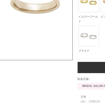
イエローゴール
ピ
ド
プラチナ
​取扱店舗：
BRIDAL SALON 
型番
［右］
1290219