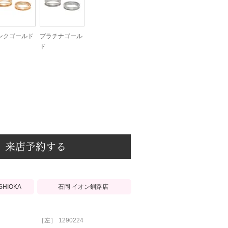
ンクゴールド
プラチナゴール
ド
来店予約する
石岡 イオン釧路店
ISHIOKA
［左］
1290224