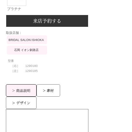
プラチナ
来店予約する
​取扱店舗：
BRIDAL SALON ISHIOKA
石岡 イオン釧路店
型番
［右］
1290180
［左］
1290185
> 商品説明
> 素材
> デザイン