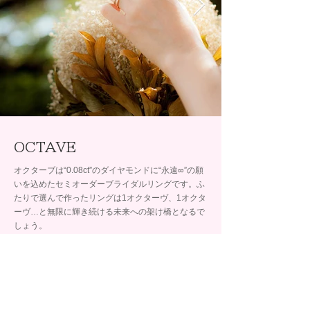
OCTAVE
オクターブは“0.08ct”のダイヤモンドに“永遠∞”の願
いを込めたセミオーダーブライダルリングです。ふ
たりで選んで作ったリングは1オクターヴ、1オクタ
ーヴ…と無限に輝き続ける未来への架け橋となるで
しょう。
取扱店舗
BRIDAL SALON ISHIOKA
石岡 イオン釧路店