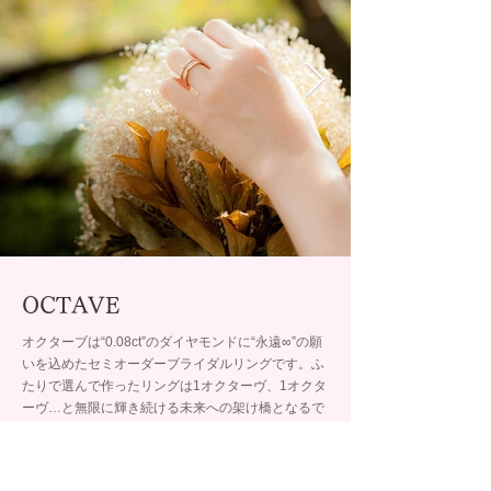
OCTAVE
オクターブは“0.08ct”のダイヤモンドに“永遠∞”の願
いを込めたセミオーダーブライダルリングです。ふ
たりで選んで作ったリングは1オクターヴ、1オクタ
ーヴ…と無限に輝き続ける未来への架け橋となるで
しょう。
取扱店舗