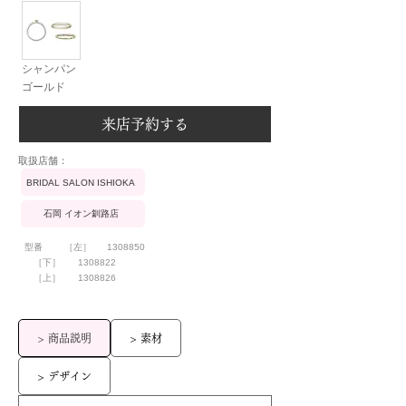
シャンパン
ゴールド
来店予約する
​取扱店舗：
BRIDAL SALON ISHIOKA
石岡 イオン釧路店
型番
［左］
1308850
［下］
1308822
［上］
1308826
> 商品説明
> 素材
> デザイン